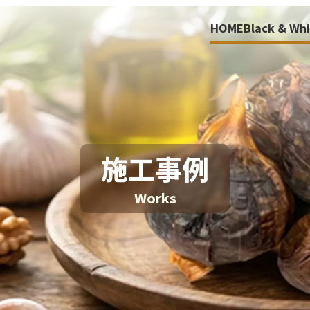
HOME
Black & Wh
HOME
施工事例
Black&W
W
o
r
k
s
お知らせ
会社案内
商品紹介