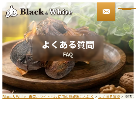
090-3146-4509
9:00～17:00 土日・祝祭日を除く
ご注文・お問い合わせ
よくある質問
F
A
Q
HOME
Black&Whiteとは
お知らせ
Black & White - 青森ホワイト六片使用の熟成黒にんにく
>
よくある質問
>
投稿フォ
会社案内
商品紹介