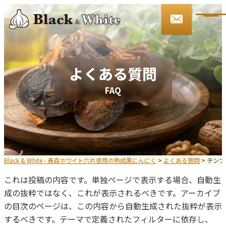
090-3146-4509
9:00～17:00 土日・祝祭日を除く
ご注文・お問い合わせ
よくある質問
F
A
Q
HOME
Black&Whiteとは
お知らせ
Black & White - 青森ホワイト六片使用の熟成黒にんにく
>
よくある質問
>
テンプレ
これは投稿の内容です。単独ページで表示する場合、自動生
会社案内
成の抜粋ではなく、これが表示されるべきです。アーカイブ
の目次のページは、この内容から自動生成された抜粋が表示
商品紹介
するべきです。テーマで定義されたフィルターに依存し、