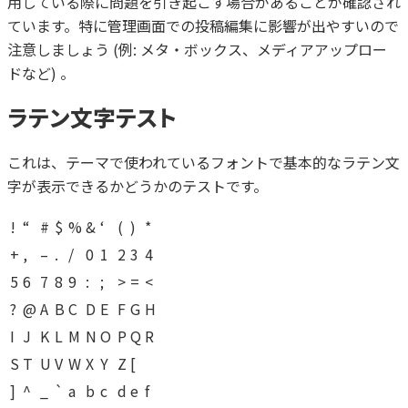
用している際に問題を引き起こす場合があることが確認され
プライバシーポリシー
ています。特に管理画面での投稿編集に影響が出やすいので
注意しましょう (例: メタ・ボックス、メディアアップロー
ドなど) 。
ラテン文字テスト
これは、テーマで使われているフォントで基本的なラテン文
字が表示できるかどうかのテストです。
!
“
#
$
%
&
‘
(
)
*
+
,
–
.
/
0
1
2
3
4
5
6
7
8
9
:
;
>
=
<
?
@
A
B
C
D
E
F
G
H
I
J
K
L
M
N
O
P
Q
R
S
T
U
V
W
X
Y
Z
[
]
^
_
`
a
b
c
d
e
f