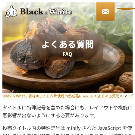
090-3146-4509
9:00～17:00 土日・祝祭日を除く
ご注文・お問い合わせ
よくある質問
F
A
Q
HOME
Black&Whiteとは
お知らせ
Black & White - 青森ホワイト六片使用の熟成黒にんにく
>
よくある質問
>
マークア
タイトルに特殊記号を含めた場合にも、レイアウトや機能に
会社案内
悪影響が出ないようにする必要があります。
商品紹介
投稿タイトル内の特殊記号は minify された JavaScript を使