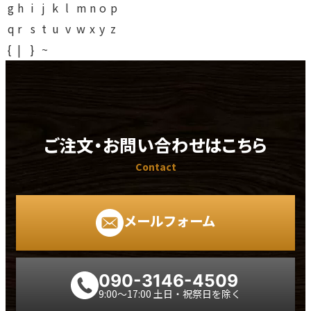
g
h
i
j
k
l
m
n
o
p
q
r
s
t
u
v
w
x
y
z
{
|
}
~
ご注文・お問い合わせはこちら
Contact
メールフォーム
090-3146-4509
9:00～17:00 土日・祝祭日を除く