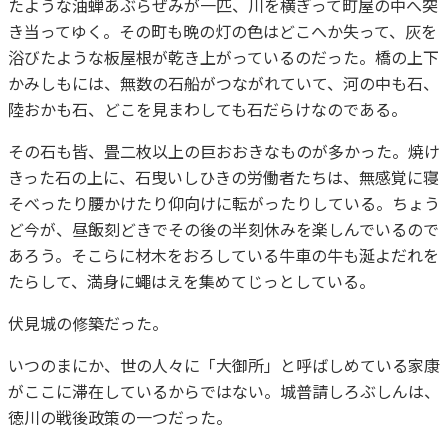
たような油蝉あぶらぜみが一匹、川を横ぎって町屋の中へ突
き当ってゆく。その町も晩の灯の色はどこへか失って、灰を
浴びたような板屋根が乾き上がっているのだった。橋の上下
かみしもには、無数の石船がつながれていて、河の中も石、
陸おかも石、どこを見まわしても石だらけなのである。
その石も皆、畳二枚以上の巨おおきなものが多かった。焼け
きった石の上に、石曳いしひきの労働者たちは、無感覚に寝
そべったり腰かけたり仰向けに転がったりしている。ちょう
ど今が、昼飯刻どきでその後の半刻休みを楽しんでいるので
あろう。そこらに材木をおろしている牛車の牛も涎よだれを
たらして、満身に蠅はえを集めてじっとしている。
伏見城の修築だった。
いつのまにか、世の人々に「大御所」と呼ばしめている家康
がここに滞在しているからではない。城普請しろぶしんは、
徳川の戦後政策の一つだった。