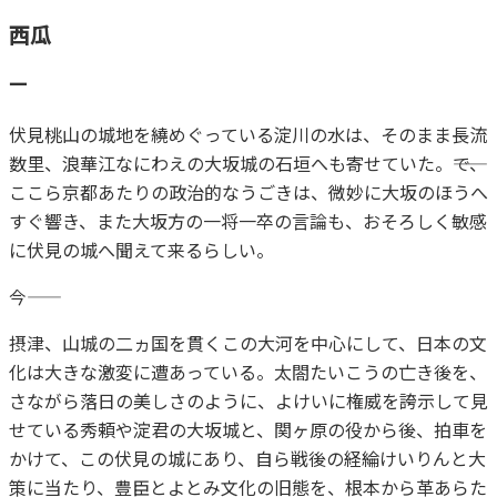
プライバシーポリシー
西瓜
一
伏見桃山の城地を繞めぐっている淀川の水は、そのまま長流
数里、浪華江なにわえの大坂城の石垣へも寄せていた。――で、
ここら京都あたりの政治的なうごきは、微妙に大坂のほうへ
すぐ響き、また大坂方の一将一卒の言論も、おそろしく敏感
に伏見の城へ聞えて来るらしい。
今――
摂津、山城の二ヵ国を貫くこの大河を中心にして、日本の文
化は大きな激変に遭あっている。太閤たいこうの亡き後を、
さながら落日の美しさのように、よけいに権威を誇示して見
せている秀頼や淀君の大坂城と、関ヶ原の役から後、拍車を
かけて、この伏見の城にあり、自ら戦後の経綸けいりんと大
策に当たり、豊臣とよとみ文化の旧態を、根本から革あらた