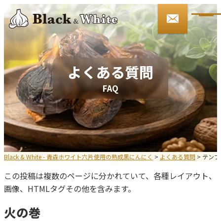
090-3146-4509
9:00～17:00 土日・祝祭日を除く
ご注文・お問い合わせ
よくある質問
F
A
Q
HOME
Black&Whiteとは
お知らせ
Black & White - 青森ホワイト六片使用の熟成黒にんにく
>
よくある質問
>
テンプ
この投稿は複数のページに分かれていて、各種レイアウト、
会社案内
画像、HTMLタグその他を含みます。
商品紹介
火の巻