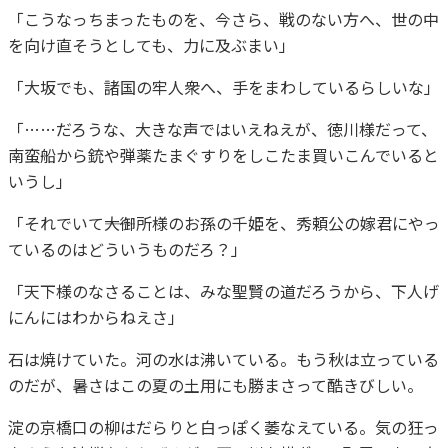
「こうなっちまったものを、今さら、戦のない方へ、世の中
を向け直そうとしても、力に及ぶまい」
「大坂でも、諸国の牢人衆へ、手をまわしているらしいな」
「……だろうな、大きな声ではいえねえが、徳川様だって、
南蛮船から銃や弾薬たまぐすりをしこたま買いこんでいると
いうし」
「それでいて――大御所様のお孫の千姫を、秀頼公の嫁君にやっ
ているのはどういうものだろ？」
「天下様のなさることは、みな聖賢の道だろうから、下人げ
にんにはわからねえさ」
石は焼けていた。河の水は沸いている。もう秋は立っている
のだが、暑さはこの夏の土用にも勝まさって酷きびしい。
淀の京橋口の柳はだらりと白っぽく萎なえている。気の狂っ