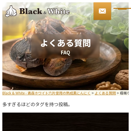
090-3146-4509
9:00～17:00 土日・祝祭日を除く
ご注文・お問い合わせ
よくある質問
F
A
Q
HOME
Black&Whiteとは
お知らせ
Black & White - 青森ホワイト六片使用の熟成黒にんにく
>
よくある質問
>
極端な
多すぎるほどのタグを持つ投稿。
会社案内
商品紹介